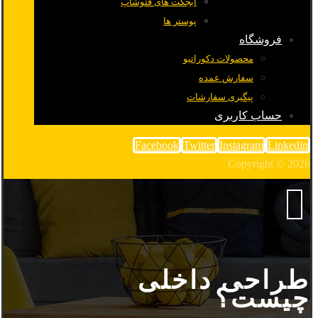
آبجکت های فتوشاپ
پوستر ها
فروشگاه
محصولات دکوراتیو
سفارش عمده
پیگیری سفارشات
حساب کاربری
Facebook
Twitter
Instagram
Linkedin
Copyright © 2026
طراحی داخلی
چیست؟