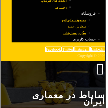
آبجکت های فتوشاپ
پوستر ها
فروشگاه
محصولات دکوراتیو
سفارش عمده
پیگیری سفارشات
حساب کاربری
Facebook
Twitter
Instagram
Linkedin
Copyright © 2026
ساباط در معماری
ایران