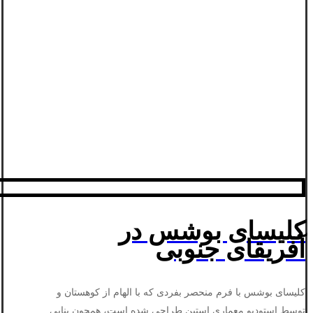
کلیسای بوشس در
آفریقای جنوبی
کلیسای بوشس با فرم منحصر بفردی که با الهام از کوهستان و
توسط استودیو معماری استین طراحی شده است، همچون بنایی